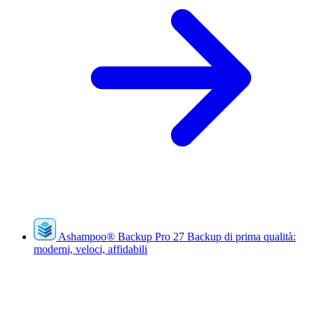
Ashampoo
®
Backup Pro 27
Backup di prima qualità:
moderni, veloci, affidabili