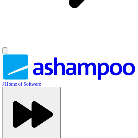
//
Home of Software