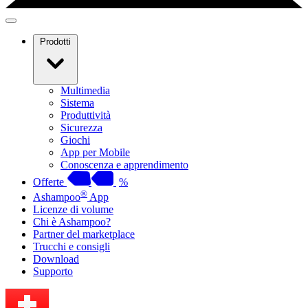
Prodotti
Multimedia
Sistema
Produttività
Sicurezza
Giochi
App per Mobile
Conoscenza e apprendimento
Offerte
%
®
Ashampoo
App
Licenze di volume
Chi è Ashampoo?
Partner del marketplace
Trucchi e consigli
Download
Supporto