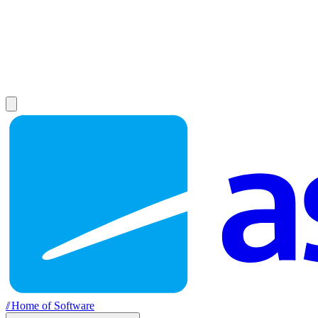
//
Home of Software