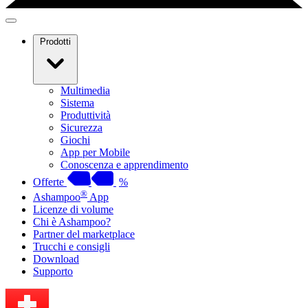
Prodotti
Multimedia
Sistema
Produttività
Sicurezza
Giochi
App per Mobile
Conoscenza e apprendimento
Offerte
%
®
Ashampoo
App
Licenze di volume
Chi è Ashampoo?
Partner del marketplace
Trucchi e consigli
Download
Supporto