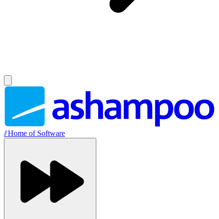
//
Home of Software