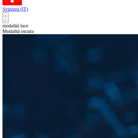
Svizzera (IT)
modalità luce
Modalità oscura