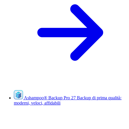
Ashampoo
®
Backup Pro 27
Backup di prima qualità:
moderni, veloci, affidabili