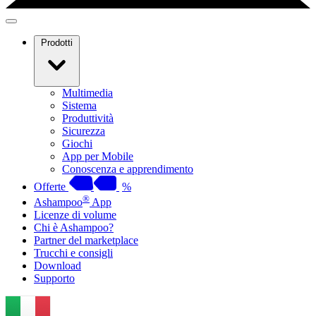
Prodotti
Multimedia
Sistema
Produttività
Sicurezza
Giochi
App per Mobile
Conoscenza e apprendimento
Offerte
%
®
Ashampoo
App
Licenze di volume
Chi è Ashampoo?
Partner del marketplace
Trucchi e consigli
Download
Supporto