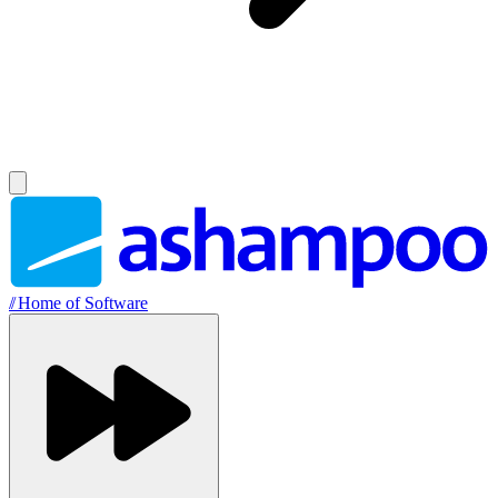
//
Home of Software