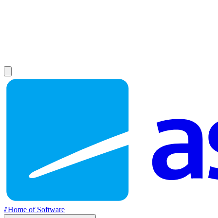
//
Home of Software