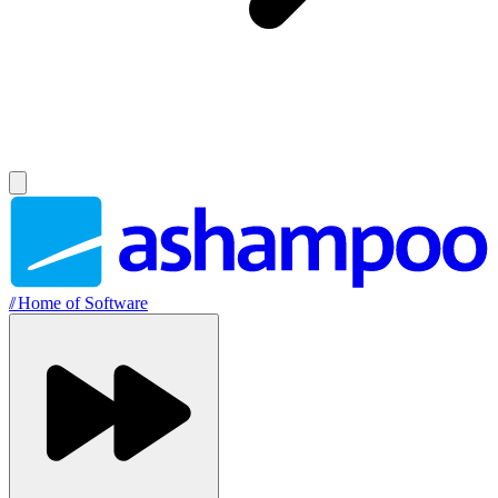
//
Home of Software