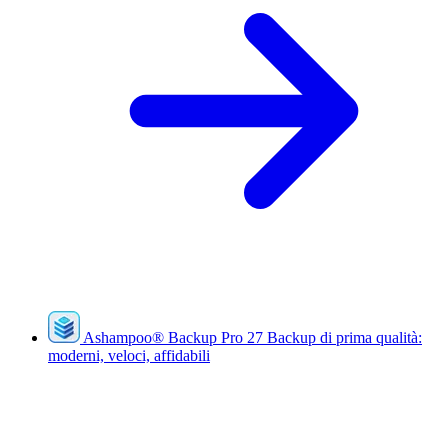
Ashampoo
®
Backup Pro 27
Backup di prima qualità:
moderni, veloci, affidabili