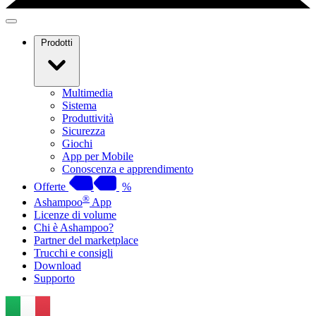
Prodotti
Multimedia
Sistema
Produttività
Sicurezza
Giochi
App per Mobile
Conoscenza e apprendimento
Offerte
%
®
Ashampoo
App
Licenze di volume
Chi è Ashampoo?
Partner del marketplace
Trucchi e consigli
Download
Supporto