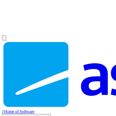
//
Home of Software