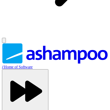
//
Home of Software