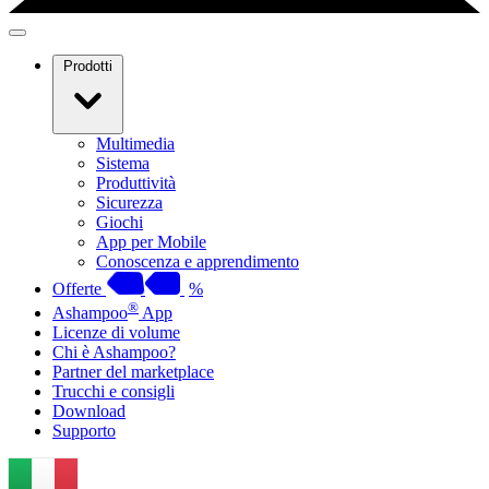
Prodotti
Multimedia
Sistema
Produttività
Sicurezza
Giochi
App per Mobile
Conoscenza e apprendimento
Offerte
%
®
Ashampoo
App
Licenze di volume
Chi è Ashampoo?
Partner del marketplace
Trucchi e consigli
Download
Supporto