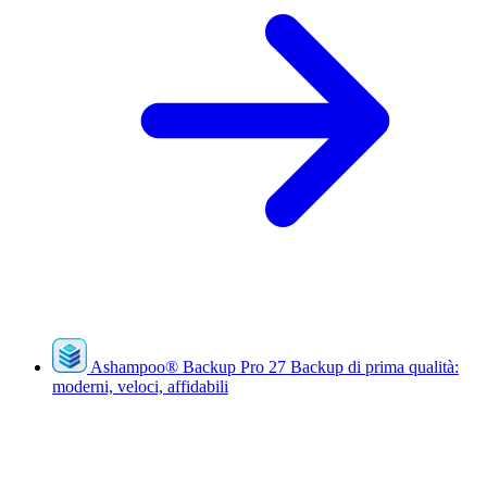
Ashampoo
®
Backup Pro 27
Backup di prima qualità:
moderni, veloci, affidabili