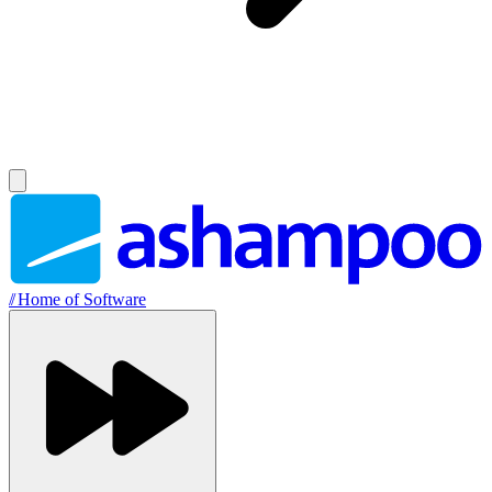
//
Home of Software