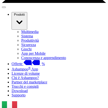
Prodotti
Multimedia
Sistema
Produttività
Sicurezza
Giochi
App per Mobile
Conoscenza e apprendimento
Offerte
%
®
Ashampoo
App
Licenze di volume
Chi è Ashampoo?
Partner del marketplace
Trucchi e consigli
Download
Supporto