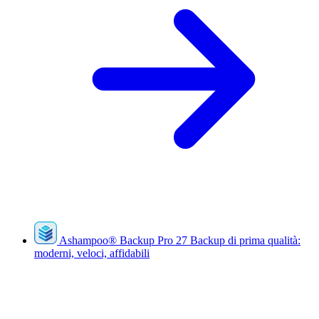
Ashampoo
®
Backup Pro 27
Backup di prima qualità:
moderni, veloci, affidabili