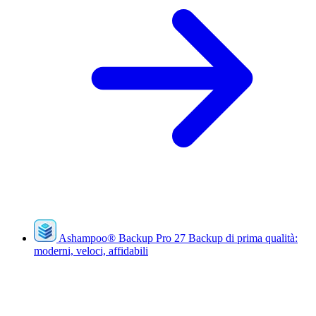
Ashampoo
®
Backup Pro 27
Backup di prima qualità:
moderni, veloci, affidabili