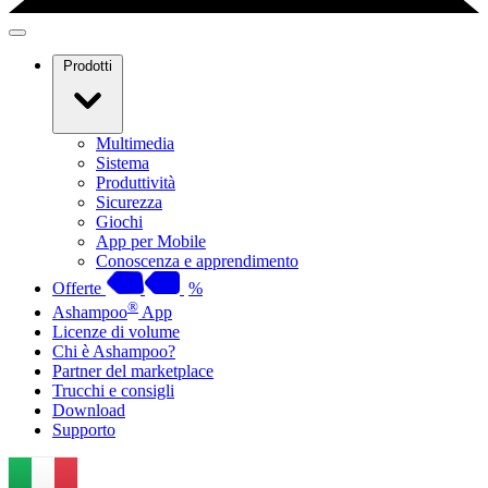
Prodotti
Multimedia
Sistema
Produttività
Sicurezza
Giochi
App per Mobile
Conoscenza e apprendimento
Offerte
%
®
Ashampoo
App
Licenze di volume
Chi è Ashampoo?
Partner del marketplace
Trucchi e consigli
Download
Supporto