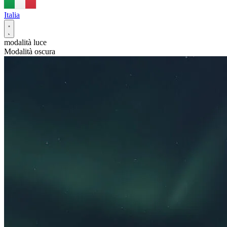
Italia
modalità luce
Modalità oscura