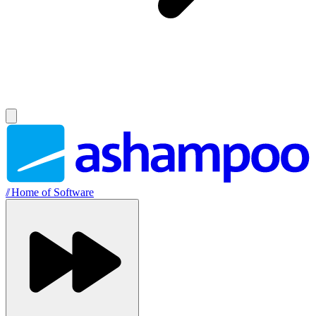
//
Home of Software