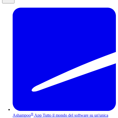
®
Ashampoo
App
Tutto il mondo del software su un'unica