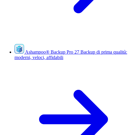
Ashampoo
®
Backup Pro 27
Backup di prima qualità:
moderni, veloci, affidabili