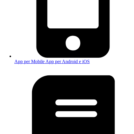
App per Mobile
App per Android e iOS