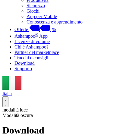
Produttività
Sicurezza
Giochi
App per Mobile
Conoscenza e apprendimento
Offerte
%
®
Ashampoo
App
Licenze di volume
Chi è Ashampoo?
Partner del marketplace
Trucchi e consigli
Download
Supporto
Italia
modalità luce
Modalità oscura
Download