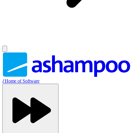
//
Home of Software