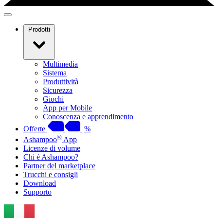
Prodotti
Multimedia
Sistema
Produttività
Sicurezza
Giochi
App per Mobile
Conoscenza e apprendimento
Offerte
%
®
Ashampoo
App
Licenze di volume
Chi è Ashampoo?
Partner del marketplace
Trucchi e consigli
Download
Supporto