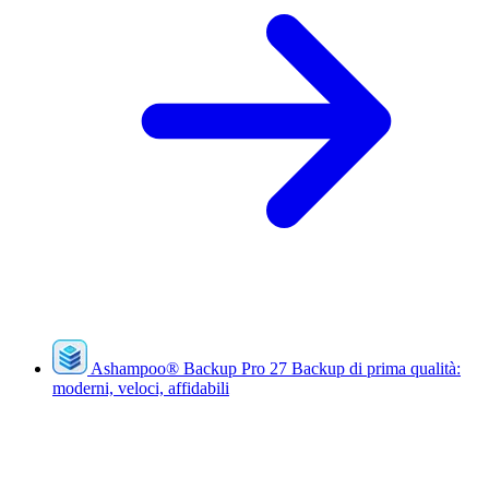
Ashampoo
®
Backup Pro 27
Backup di prima qualità:
moderni, veloci, affidabili