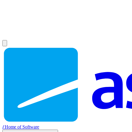
//
Home of Software