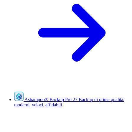
Ashampoo
®
Backup Pro 27
Backup di prima qualità:
moderni, veloci, affidabili