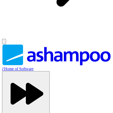
//
Home of Software