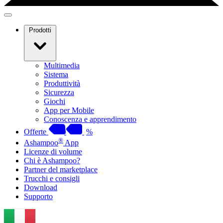
Prodotti
Multimedia
Sistema
Produttività
Sicurezza
Giochi
App per Mobile
Conoscenza e apprendimento
Offerte
%
®
Ashampoo
App
Licenze di volume
Chi è Ashampoo?
Partner del marketplace
Trucchi e consigli
Download
Supporto