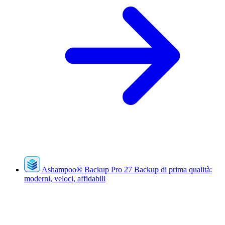
Ashampoo
®
Backup Pro 27
Backup di prima qualità:
moderni, veloci, affidabili