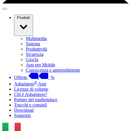
Prodotti
Multimedia
Sistema
Produttività
Sicurezza
Giochi
App per Mobile
Conoscenza e apprendimento
Offerte
%
®
Ashampoo
App
Licenze di volume
Chi è Ashampoo?
Partner del marketplace
Trucchi e consigli
Download
Supporto