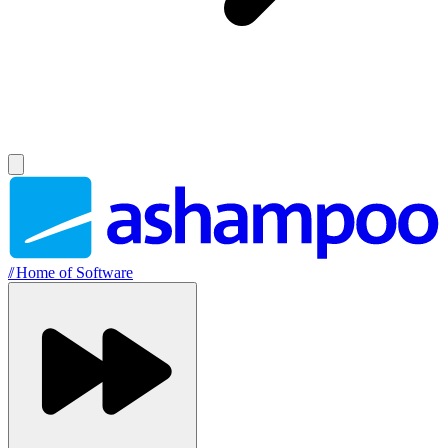
//
Home of Software