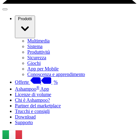
Prodotti
Multimedia
Sistema
Produttività
Sicurezza
Giochi
App per Mobile
Conoscenza e apprendimento
Offerte
%
®
Ashampoo
App
Licenze di volume
Chi è Ashampoo?
Partner del marketplace
Trucchi e consigli
Download
Supporto