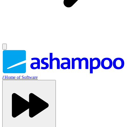
//
Home of Software