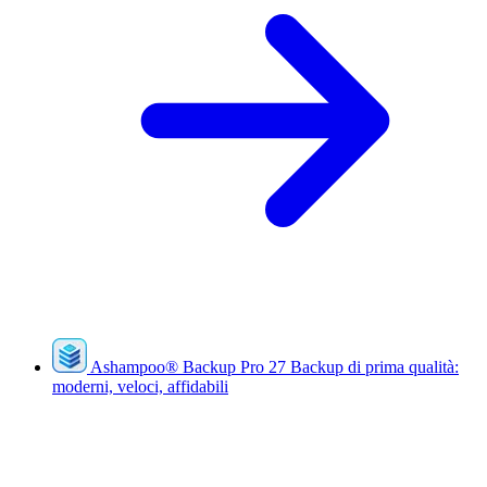
Ashampoo
®
Backup Pro 27
Backup di prima qualità:
moderni, veloci, affidabili