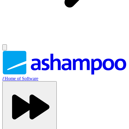
//
Home of Software