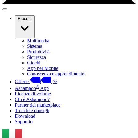
Prodotti
Multimedia
Sistema
Produttività
Sicurezza
Giochi
App per Mobile
Conoscenza e apprendimento
Offerte
%
®
Ashampoo
App
Licenze di volume
Chi è Ashampoo?
Partner del marketplace
Trucchi e consigli
Download
Supporto