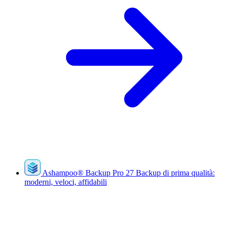
Ashampoo
®
Backup Pro 27
Backup di prima qualità:
moderni, veloci, affidabili