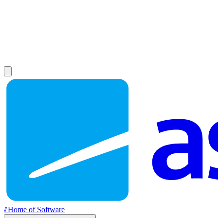
//
Home of Software