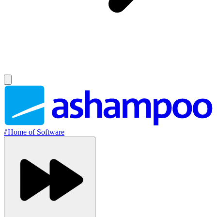
//
Home of Software