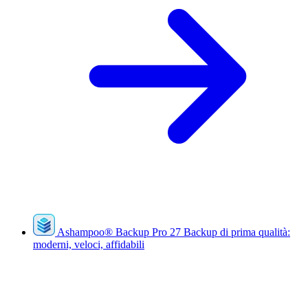
Ashampoo
®
Backup Pro 27
Backup di prima qualità:
moderni, veloci, affidabili