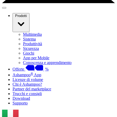
Prodotti
Multimedia
Sistema
Produttività
Sicurezza
Giochi
App per Mobile
Conoscenza e apprendimento
Offerte
%
®
Ashampoo
App
Licenze di volume
Chi è Ashampoo?
Partner del marketplace
Trucchi e consigli
Download
Supporto