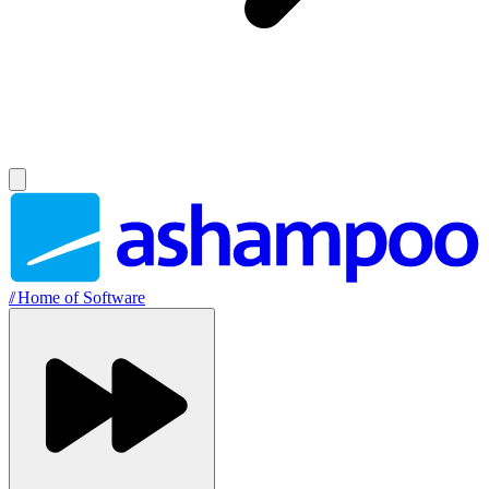
//
Home of Software