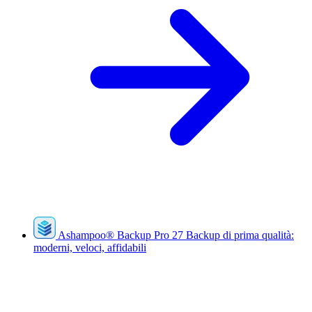
Ashampoo
®
Backup Pro 27
Backup di prima qualità:
moderni, veloci, affidabili