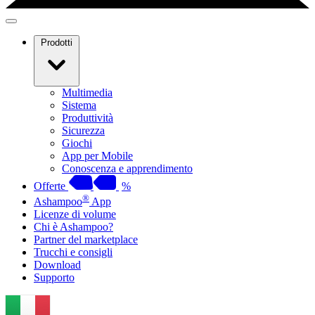
Prodotti
Multimedia
Sistema
Produttività
Sicurezza
Giochi
App per Mobile
Conoscenza e apprendimento
Offerte
%
®
Ashampoo
App
Licenze di volume
Chi è Ashampoo?
Partner del marketplace
Trucchi e consigli
Download
Supporto