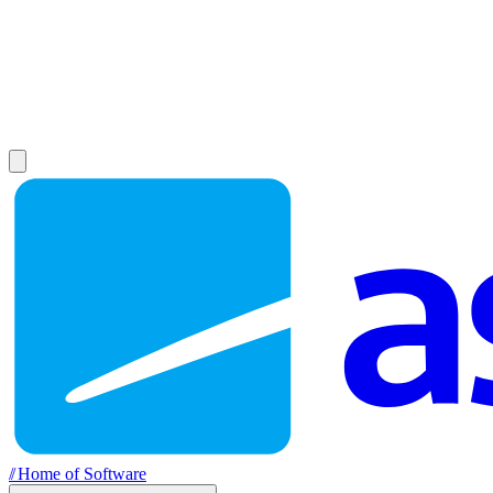
//
Home of Software