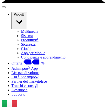
Prodotti
Multimedia
Sistema
Produttività
Sicurezza
Giochi
App per Mobile
Conoscenza e apprendimento
Offerte
%
®
Ashampoo
App
Licenze di volume
Chi è Ashampoo?
Partner del marketplace
Trucchi e consigli
Download
Supporto