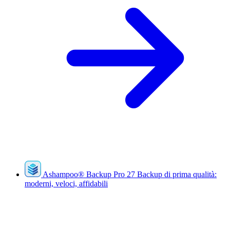
Ashampoo
®
Backup Pro 27
Backup di prima qualità:
moderni, veloci, affidabili