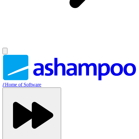
//
Home of Software