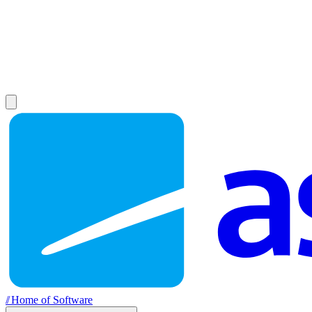
//
Home of Software