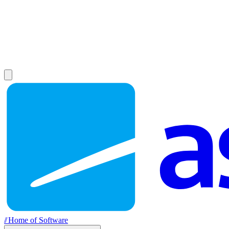
//
Home of Software