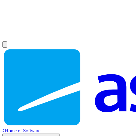
//
Home of Software