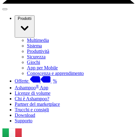
Prodotti
Multimedia
Sistema
Produttività
Sicurezza
Giochi
App per Mobile
Conoscenza e apprendimento
Offerte
%
®
Ashampoo
App
Licenze di volume
Chi è Ashampoo?
Partner del marketplace
Trucchi e consigli
Download
Supporto