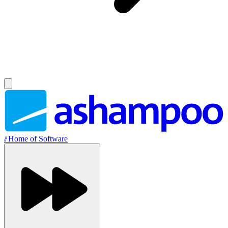
//
Home of Software