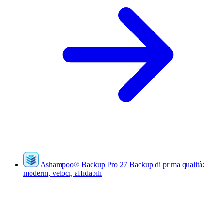
Ashampoo
®
Backup Pro 27
Backup di prima qualità:
moderni, veloci, affidabili