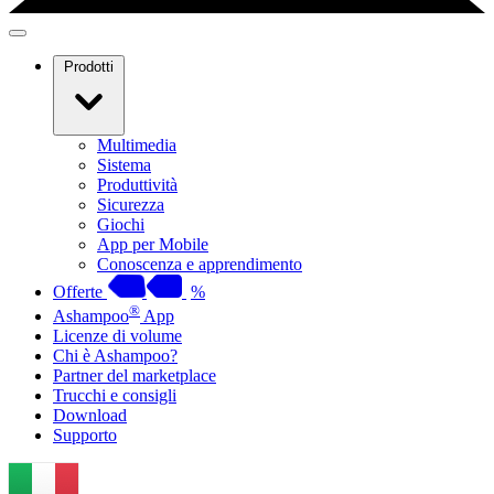
Prodotti
Multimedia
Sistema
Produttività
Sicurezza
Giochi
App per Mobile
Conoscenza e apprendimento
Offerte
%
®
Ashampoo
App
Licenze di volume
Chi è Ashampoo?
Partner del marketplace
Trucchi e consigli
Download
Supporto