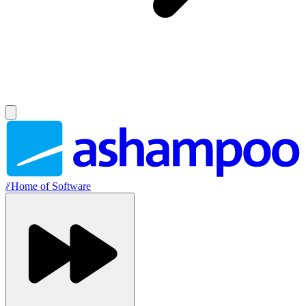
//
Home of Software