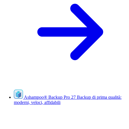
Ashampoo
®
Backup Pro 27
Backup di prima qualità:
moderni, veloci, affidabili