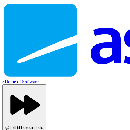
//
Home of Software
gå rett til hovedinnhold