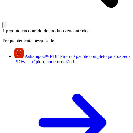
1 produto encontrado
de produtos encontrados
Frequentemente pesquisado
Ashampoo
®
PDF Pro 5
O pacote completo para os seus
PDFs — rápido, poderoso, fácil