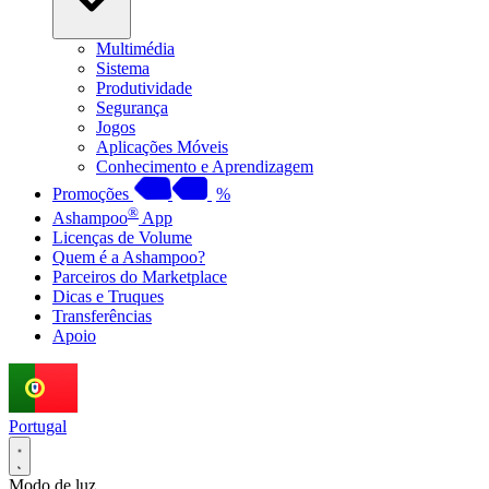
Multimédia
Sistema
Produtividade
Segurança
Jogos
Aplicações Móveis
Conhecimento e Aprendizagem
Promoções
%
®
Ashampoo
App
Licenças de Volume
Quem é a Ashampoo?
Parceiros do Marketplace
Dicas e Truques
Transferências
Apoio
Portugal
Modo de luz