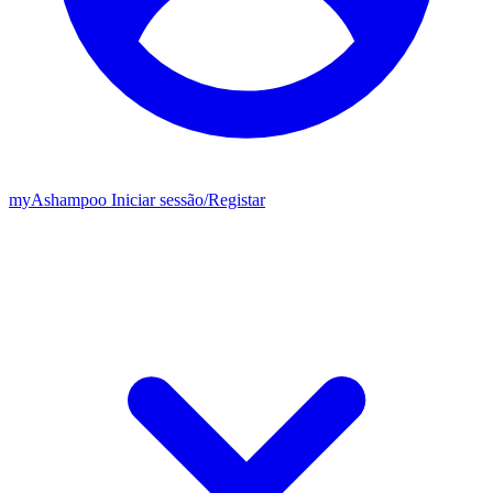
my
Ashampoo
Iniciar sessão
/
Registar