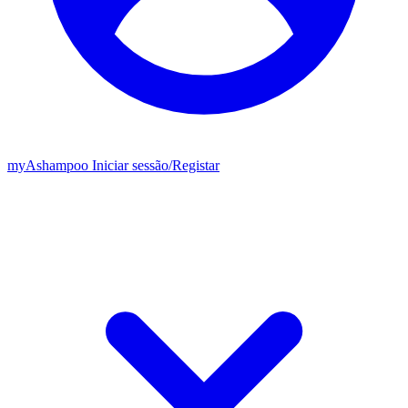
my
Ashampoo
Iniciar sessão
/
Registar