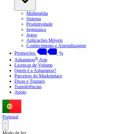
Multimédia
Sistema
Produtividade
Segurança
Jogos
Aplicações Móveis
Conhecimento e Aprendizagem
Promoções
%
®
Ashampoo
App
Licenças de Volume
Quem é a Ashampoo?
Parceiros do Marketplace
Dicas e Truques
Transferências
Apoio
Portugal
Modo de luz