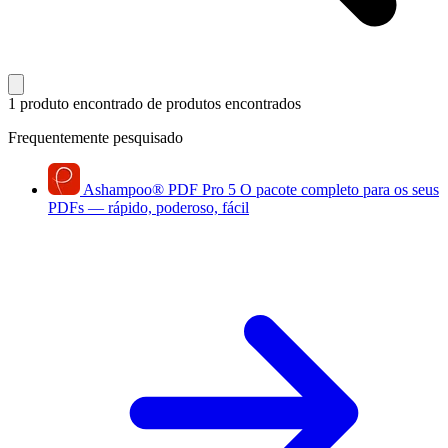
1 produto encontrado
de produtos encontrados
Frequentemente pesquisado
Ashampoo
®
PDF Pro 5
O pacote completo para os seus
PDFs — rápido, poderoso, fácil