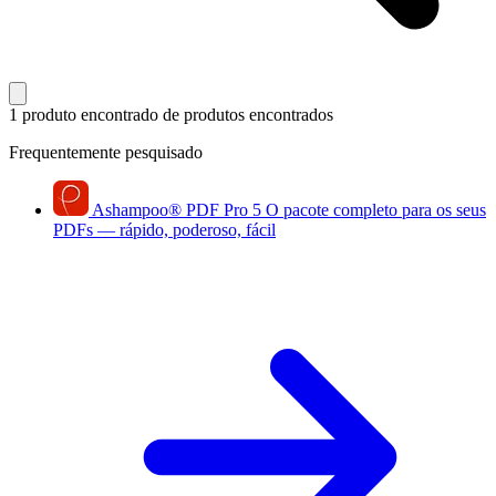
1 produto encontrado
de produtos encontrados
Frequentemente pesquisado
Ashampoo
®
PDF Pro 5
O pacote completo para os seus
PDFs — rápido, poderoso, fácil