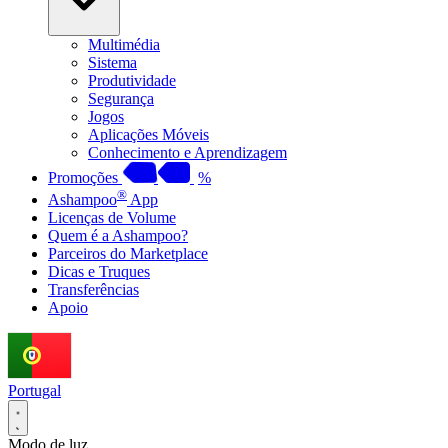
Multimédia
Sistema
Produtividade
Segurança
Jogos
Aplicações Móveis
Conhecimento e Aprendizagem
Promoções
%
®
Ashampoo
App
Licenças de Volume
Quem é a Ashampoo?
Parceiros do Marketplace
Dicas e Truques
Transferências
Apoio
Portugal
Modo de luz