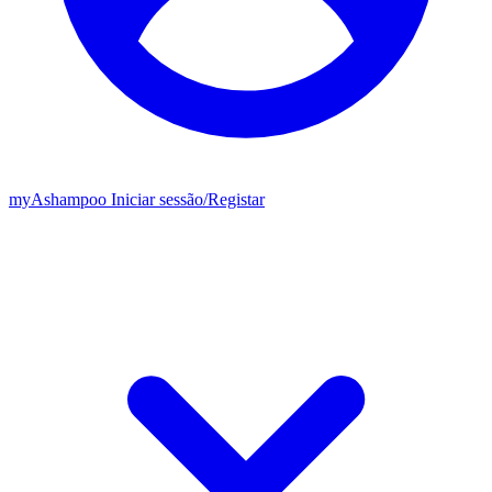
my
Ashampoo
Iniciar sessão
/
Registar