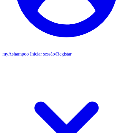
my
Ashampoo
Iniciar sessão
/
Registar