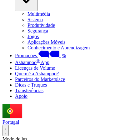
Multimédia
Sistema
Produtividade
Segurança
Jogos
Aplicações Móveis
Conhecimento e Aprendizagem
Promoções
%
®
Ashampoo
App
Licenças de Volume
Quem é a Ashampoo?
Parceiros do Marketplace
Dicas e Truques
Transferências
Apoio
Portugal
Modo de luz