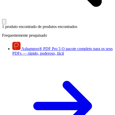
1 produto encontrado
de produtos encontrados
Frequentemente pesquisado
Ashampoo
®
PDF Pro 5
O pacote completo para os seus
PDFs — rápido, poderoso, fácil