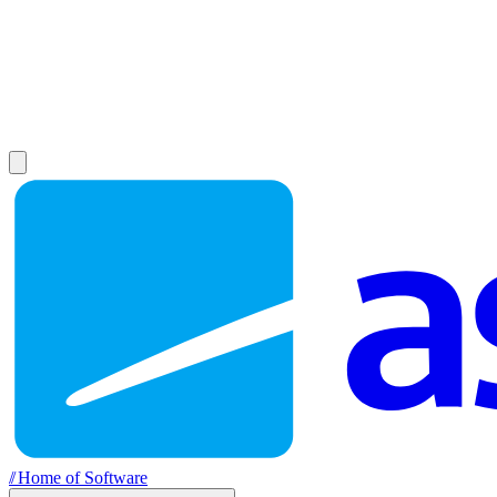
//
Home of Software