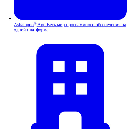
®
Ashampoo
App
Весь мир программного обеспечения на
одной платформе