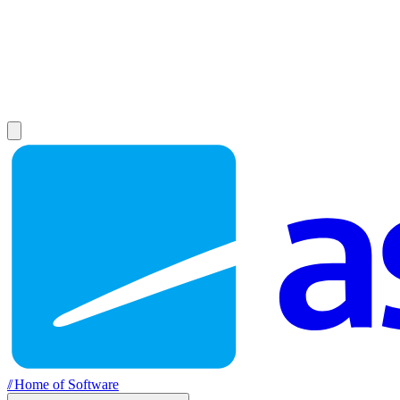
//
Home of Software