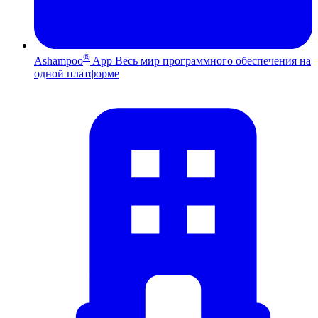
®
Ashampoo
App
Весь мир программного обеспечения на
одной платформе