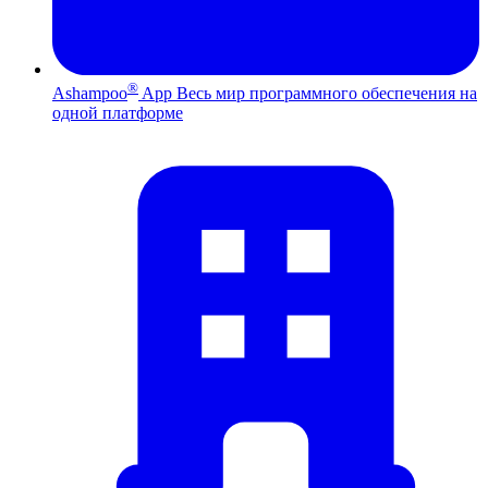
®
Ashampoo
App
Весь мир программного обеспечения на
одной платформе