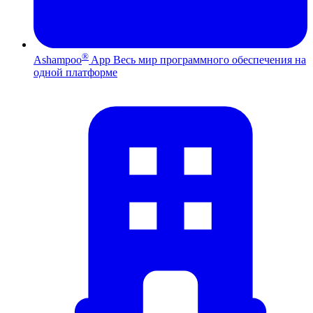
®
Ashampoo
App
Весь мир программного обеспечения на
одной платформе