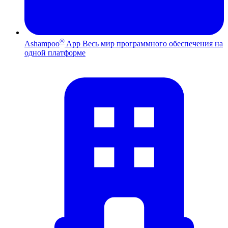
®
Ashampoo
App
Весь мир программного обеспечения на
одной платформе