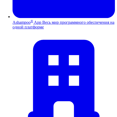
®
Ashampoo
App
Весь мир программного обеспечения на
одной платформе