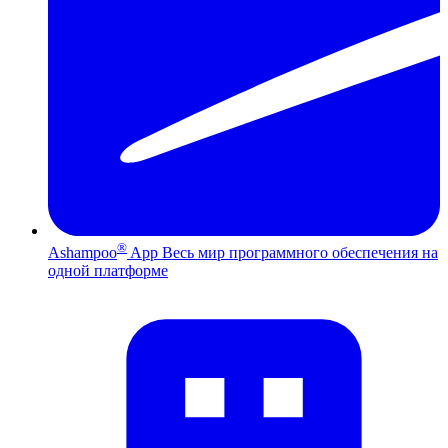
®
Ashampoo
App
Весь мир программного обеспечения на
одной платформе