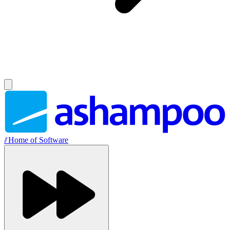
//
Home of Software