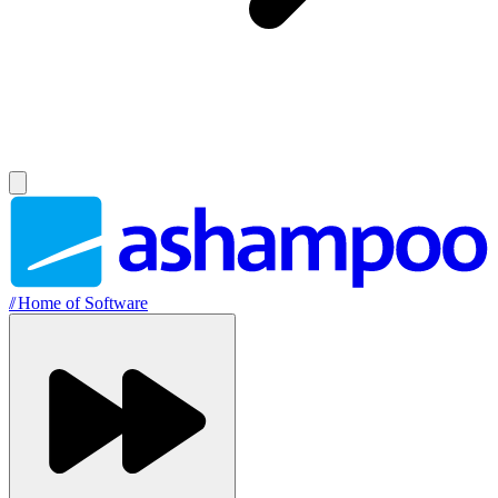
//
Home of Software