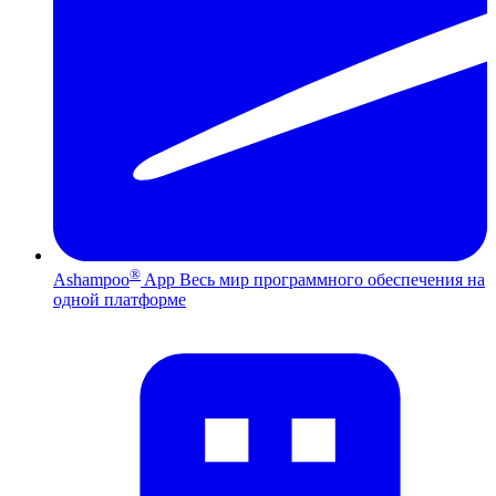
®
Ashampoo
App
Весь мир программного обеспечения на
одной платформе