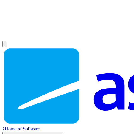
//
Home of Software