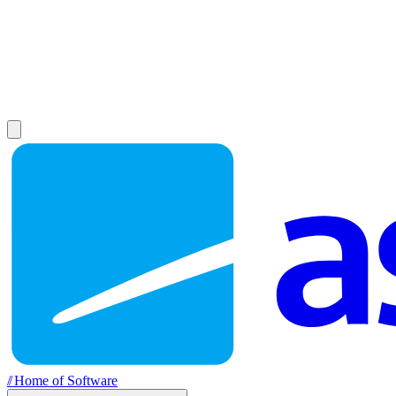
//
Home of Software