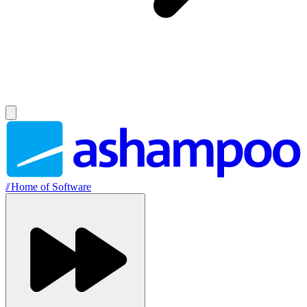
//
Home of Software