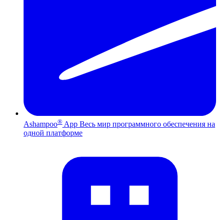
®
Ashampoo
App
Весь мир программного обеспечения на
одной платформе