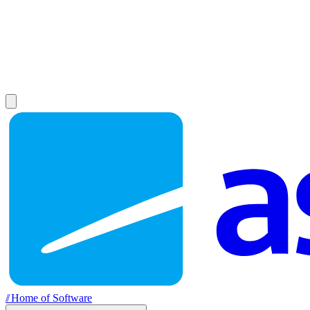
//
Home of Software