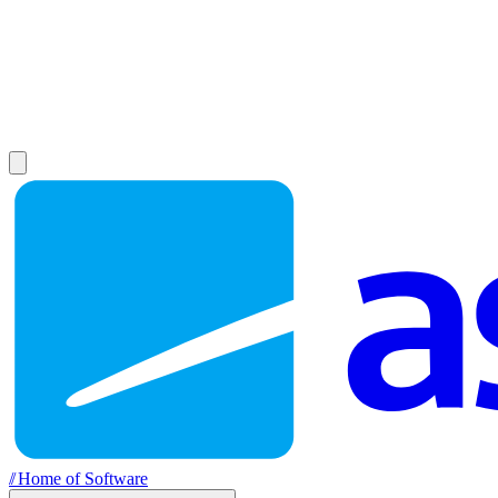
//
Home of Software