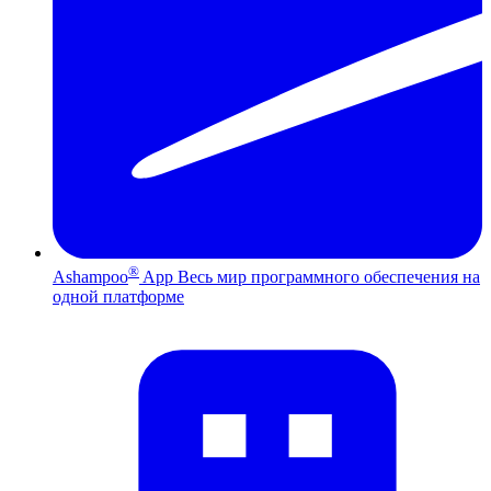
®
Ashampoo
App
Весь мир программного обеспечения на
одной платформе