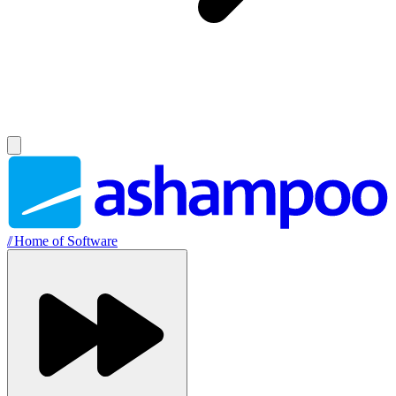
//
Home of Software