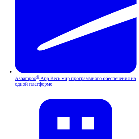
®
Ashampoo
App
Весь мир программного обеспечения на
одной платформе