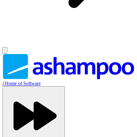
//
Home of Software