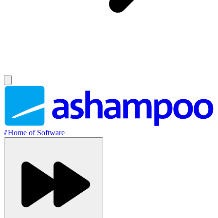
//
Home of Software