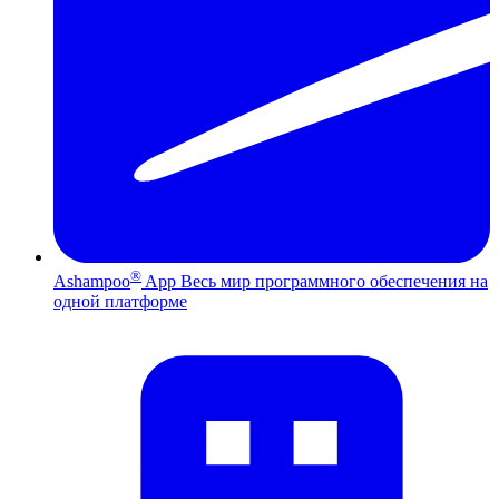
®
Ashampoo
App
Весь мир программного обеспечения на
одной платформе